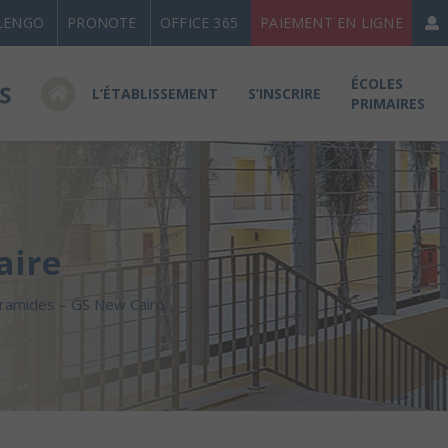
LENGO
PRONOTE
OFFICE 365
PAIEMENT EN LIGNE
ÉCOLES
L’ÉTABLISSEMENT
S’INSCRIRE
PRIMAIRES
aire
yramides – GS New Cairo