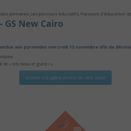
oles primaires
,
Les parcours éducatifs
,
Parcours d'éducation art
– GS New Cairo
 rendue aux pyramides mercredi 15 novembre afin de découvri
 volume.
 de « très beau et grand ! ».
Accéder à la galerie photos de cette sortie