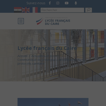
Suivez-nous
Recherche
pour :
Lycée français du Caire
Accueil
/
Actualités et projets
/
Communiqué du proviseur – Modification du
protocole sanitaire