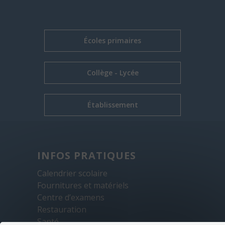
Écoles primaires
Collège - Lycée
Établissement
INFOS PRATIQUES
Calendrier scolaire
Fournitures et matériels
Centre d’examens
Restauration
Santé