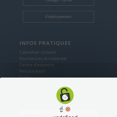
Établissement
INFOS PRATIQUES
Calendrier scolaire
Fournitures et matériels
Centre d’examens
Restauration
Santé
Sécurité
Transports
☝