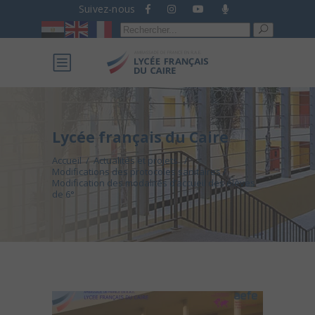
Suivez-nous
Recherche
pour :
Lycée français du Caire
Accueil
/
Actualités et projets
/
Modifications des protocoles sanitaires /
Modification des modalités d’accueil des élèves
de 6°