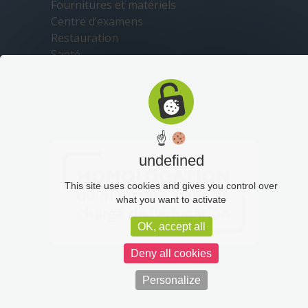
Fournitures et matériels
Centre d’examens
Restauration
Santé
Sécurité
Transports
☝
undefined
This site uses cookies and gives you control over
what you want to activate
OK, accept all
Deny all cookies
Personalize
Plan du site
Mentions légales
Politique de confidentialité
C-toucom web