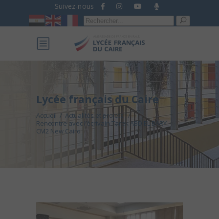
Suivez-nous
Recherche
pour :
Lycée français du Caire
Accueil
/
Actualités et projets
/
Rencontre avec l’écrivain Tarek ABD EL BARY –
CM2 New Cairo