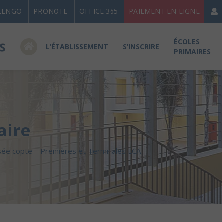
LENGO
PRONOTE
OFFICE 365
PAIEMENT EN LIGNE
ÉCOLES
L’ÉTABLISSEMENT
S’INSCRIRE
PRIMAIRES
aire
sée copte – Premières et Terminales LCA