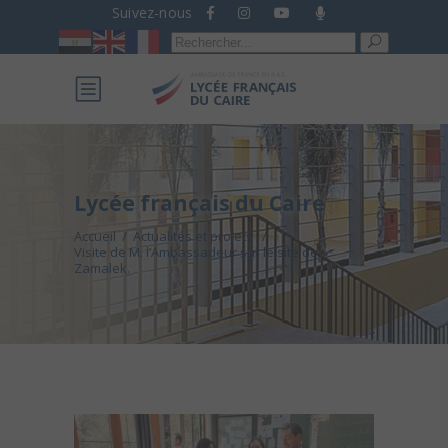
Suivez-nous
Recherche
pour :
Lycée français du Caire
Accueil
/
Actualités et projets
/
Visite de M. l’Ambassadeur sur le site de
Zamalek.