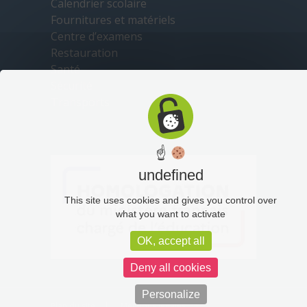
Calendrier scolaire
Fournitures et matériels
Centre d’examens
Restauration
Santé
Sécurité
Transports
☝
undefined
This site uses cookies and gives you control over
what you want to activate
OK, accept all
Deny all cookies
Personalize
Plan du site
Mentions légales