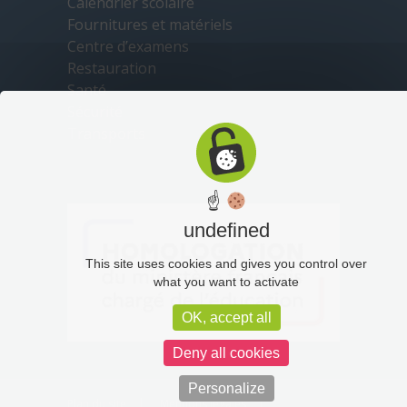
Calendrier scolaire
Fournitures et matériels
Centre d’examens
Restauration
Santé
Sécurité
Transports
☝
undefined
This site uses cookies and gives you control over
what you want to activate
OK, accept all
Deny all cookies
Personalize
Plan du site
Mentions légales