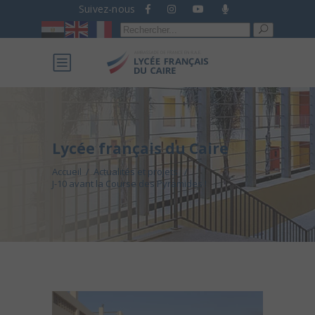
Suivez-nous
Recherche
pour :
Lycée français du Caire
Accueil
/
Actualités et projets
/
J-10 avant la Course des Pyramides !