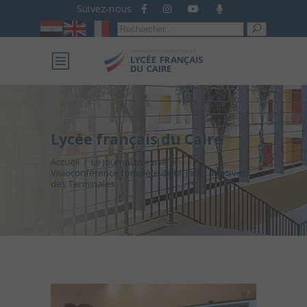
Suivez-nous
Recherche
pour :
Lycée français du Caire
Accueil
/
Le journal télévisé
/
Visioconférence complète de M. Jack Lang avec
des Terminales