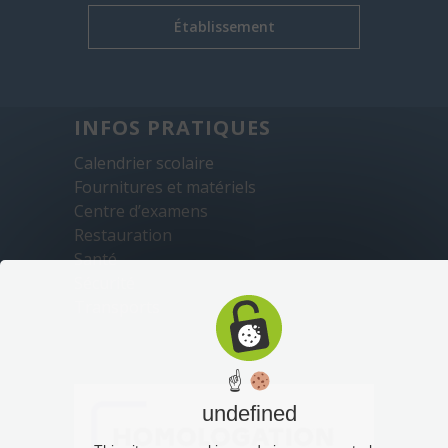
Établissement
INFOS PRATIQUES
Calendrier scolaire
Fournitures et matériels
Centre d’examens
Restauration
Santé
Sécurité
Transports
☝
undefined