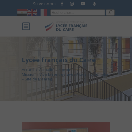
Suivez-nous
Recherche
pour :
Lycée français du Caire
Accueil
/
Actualités et projets
/
Mission « Vive la rentrée avec Alizés » accomplie
– Site de Mearag