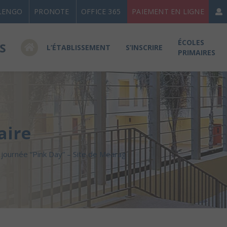
LENGO
PRONOTE
OFFICE 365
PAIEMENT EN LIGNE
ÉCOLES
L’ÉTABLISSEMENT
S’INSCRIRE
PRIMAIRES
aire
 journée “Pink Day” – Site de Mearag