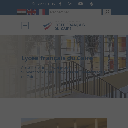
Suivez-nous
Recherche
pour :
Lycée français du Caire
Accueil
/
Actualités et projets
/
Subvention de l’AEFE accordée au Lycée français
du Caire