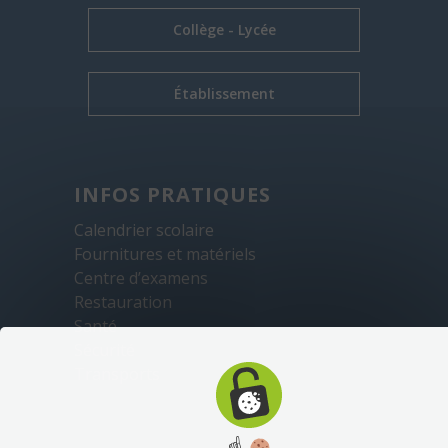
Collège - Lycée
Établissement
INFOS PRATIQUES
Calendrier scolaire
Fournitures et matériels
Centre d’examens
Restauration
Santé
Sécurité
Transports