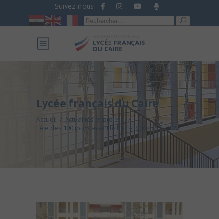
Suivez-nous
Recherche
pour :
Lycée français du Caire
Accueil
/
Actualités et projets
/
Fête des 100 jours avant le bac – Promotion 2023