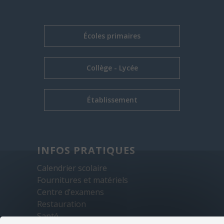
Écoles primaires
Collège - Lycée
Établissement
INFOS PRATIQUES
Calendrier scolaire
Fournitures et matériels
Centre d’examens
Restauration
Santé