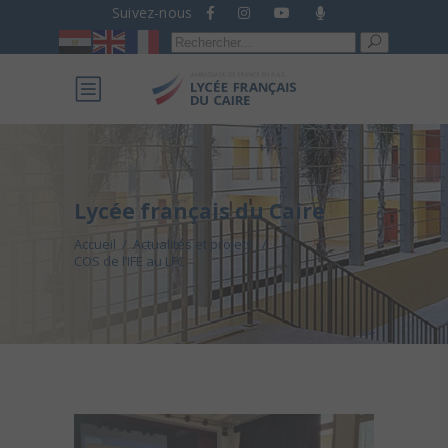
Suivez-nous
Recherche
pour :
Lycée français du Caire
Accueil
/
Actualités et projets
/
COS de l’IFE au LFC