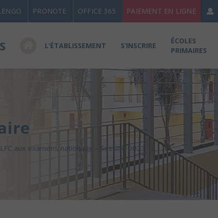
LENGO
PRONOTE
OFFICE 365
PAIEMENT EN LIGNE
ÉCOLES
L’ÉTABLISSEMENT
S’INSCRIRE
PRIMAIRES
aire
 LFC aux examens nationaux – Session 2023