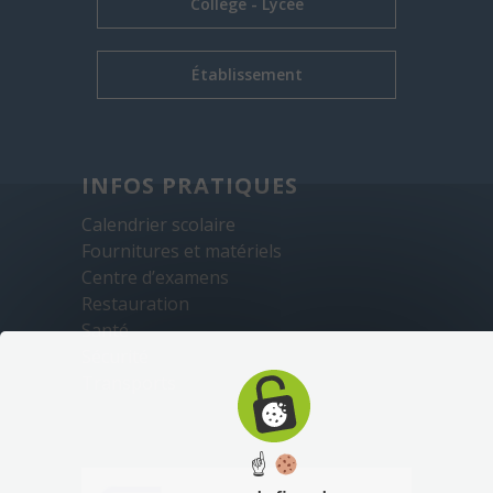
Collège - Lycée
Établissement
INFOS PRATIQUES
Calendrier scolaire
Fournitures et matériels
Centre d’examens
Restauration
Santé
Sécurité
Transports
☝