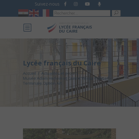
Suivez-nous
Recherche
pour :
Lycée français du Caire
Accueil
/
Actualités et projets
/
Musée Adam Henein et Centre Wissa Wassef –
Terminale Option Art