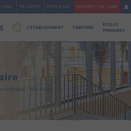
LENGO
PRONOTE
OFFICE 365
PAIEMENT EN LIGNE
ÉCOLES
L’ÉTABLISSEMENT
S’INSCRIRE
PRIMAIRES
aire
din botanique – GSB Maadi