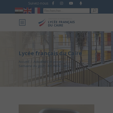
Suivez-nous
Recherche
pour :
Lycée français du Caire
Accueil
/
Actualités et projets
/
Semaine du goût – MS New Cairo