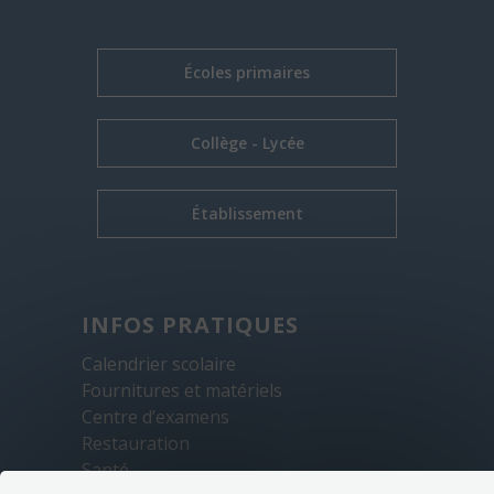
Écoles primaires
Collège - Lycée
Établissement
INFOS PRATIQUES
Calendrier scolaire
Fournitures et matériels
Centre d’examens
Restauration
Santé