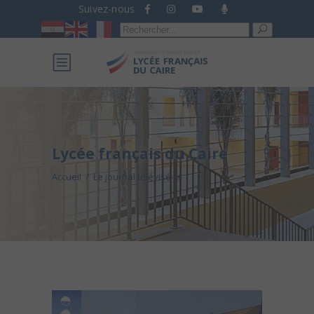
Suivez-nous
Recherche
pour :
Lycée français du Caire
Accueil
/
Le journal télévisé
/