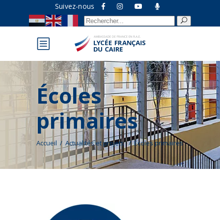
Suivez-nous
Recherche
pour :
Écoles
primaires
Accueil
/
Actualités et projets
/
Écoles primaires