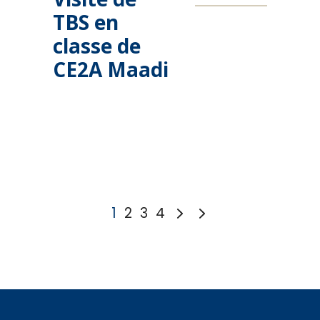
TBS en
classe de
CE2A Maadi
1
2
3
4