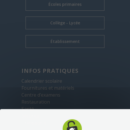
Écoles primaires
Collège - Lycée
Établissement
INFOS PRATIQUES
Calendrier scolaire
Fournitures et matériels
Centre d’examens
Restauration
Santé
Sécurité
Transports