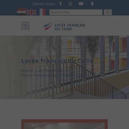
Suivez-nous
Recherche
pour :
Lycée français du Caire
Accueil
/
Le journal télévisé
/
Valery Freland de la Fondation ALIPH