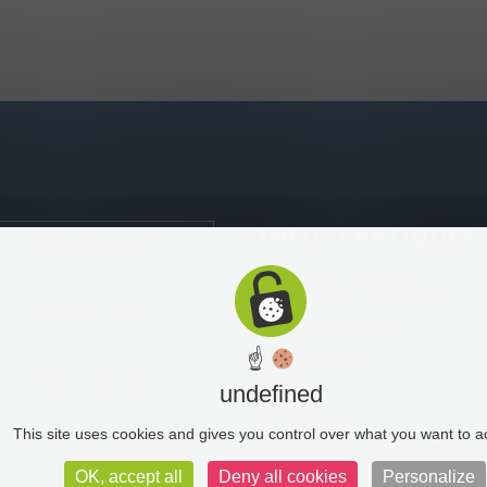
INFOS PRATIQUES
Écoles primaires
Calendrier scolaire
Fournitures et matériels
Collège - Lycée
Centre d’examens
Restauration
☝
Santé
Établissement
undefined
Sécurité
Transports
This site uses cookies and gives you control over what you want to a
OK, accept all
Deny all cookies
Personalize