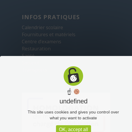
INFOS PRATIQUES
Calendrier scolaire
Fournitures et matériels
Centre d’examens
Restauration
Santé
Sécurité
Transports
☝
undefined
This site uses cookies and gives you control over
what you want to activate
OK, accept all