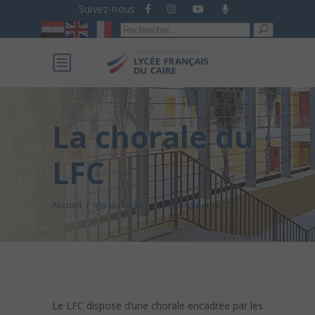
Suivez-nous
Recherche
pour :
La chorale du
LFC
Accueil
/
Vie du lycée
/
La chorale du LFC
Le LFC dispose d’une chorale encadrée par les