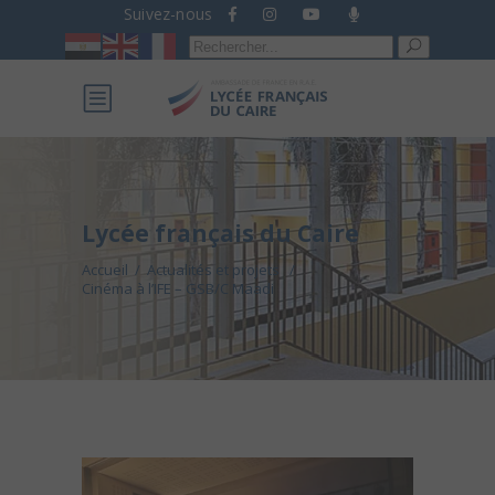
Suivez-nous
Recherche
pour :
Lycée français du Caire
Accueil
/
Actualités et projets
/
Cinéma à l’IFE – GSB/C Maadi