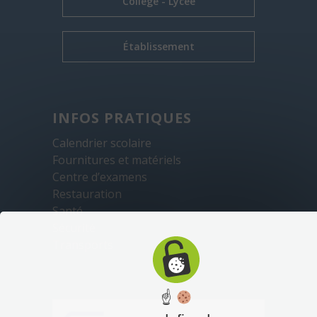
Collège - Lycée
Établissement
INFOS PRATIQUES
Calendrier scolaire
Fournitures et matériels
Centre d’examens
Restauration
Santé
Sécurité
Transports
☝