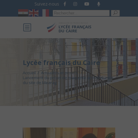
Suivez-nous
Recherche
pour :
Lycée français du Caire
Accueil
/
Actualités et projets
/
Lancement du projet de maquette architecturale
du site de Mearag