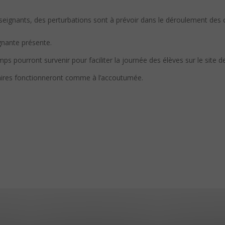
seignants,
de
s perturbations sont à prévoir dans le déroulement
de
s 
gnante présente.
s pourront survenir pour faciliter la journée
de
s élèves sur le site
d
aires fonctionneront comme à l’accoutumée.