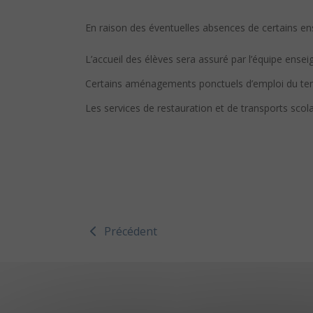
En raison
de
s éventuelles absences
de
certains en
L’accueil
de
s élèves sera assuré par l’équipe ensei
Certains aménagements ponctuels d’emploi du temp
Les services
de
restauration et
de
transports scol
Précédent