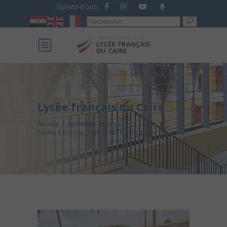
Suivez-nous
Recherche
pour :
Lycée français du Caire
Accueil
/
Actualités et projets
/
Sortie à Kidzoo – MS et GS New Cairo