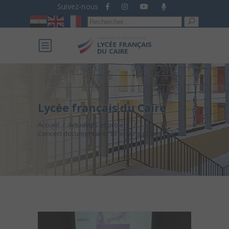
Suivez-nous
Recherche
pour :
Lycée français du Caire
Accueil
/
Actualités et projets
/
Concert documentaire “Brassens et ses poètes”