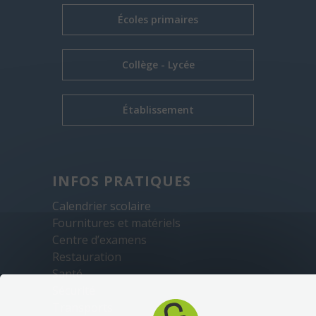
Écoles primaires
Collège - Lycée
Établissement
INFOS PRATIQUES
Calendrier scolaire
Fournitures et matériels
Centre d’examens
Restauration
Santé
Sécurité
Transports