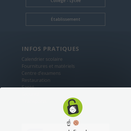
Collège - Lycée
Établissement
INFOS PRATIQUES
Calendrier scolaire
Fournitures et matériels
Centre d’examens
Restauration
Santé
Sécurité
Transports
☝