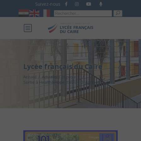
Suivez-nous
Recherche
pour :
Lycée français du Caire
Accueil
/
Actualités et projets
/
Sortie à Health&Hope oasis – Organisation 101