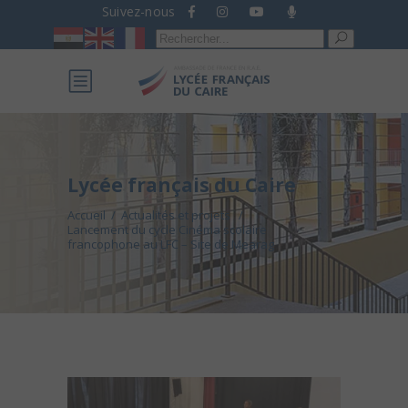
Suivez-nous
Recherche
pour :
Lycée français du Caire
Accueil
/
Actualités et projets
/
Lancement du cycle Cinéma scolaire
francophone au LFC – Site de Mearag