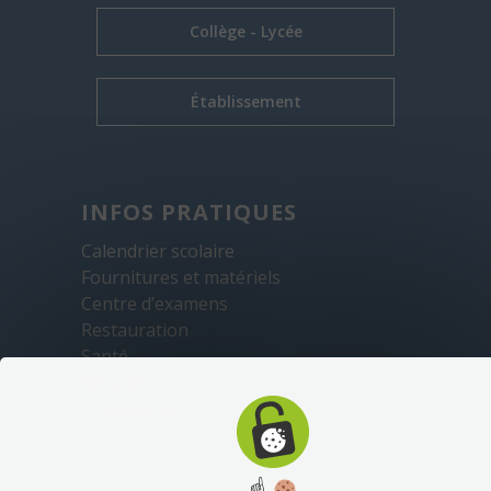
Collège - Lycée
Établissement
INFOS PRATIQUES
Calendrier scolaire
Fournitures et matériels
Centre d’examens
Restauration
Santé
Sécurité
Transports