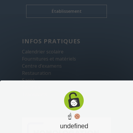
Établissement
INFOS PRATIQUES
Calendrier scolaire
Fournitures et matériels
Centre d’examens
Restauration
Santé
Sécurité
Transports
☝
undefined