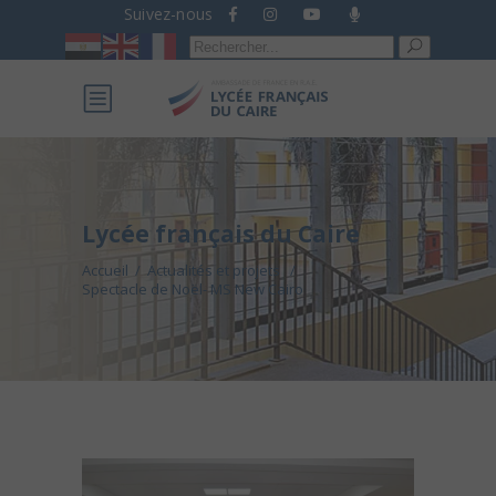
Suivez-nous
Recherche
pour :
Lycée français du Caire
Accueil
/
Actualités et projets
/
Spectacle de Noël- MS New Cairo