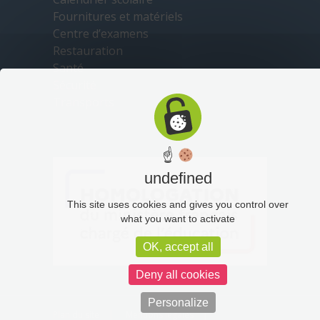
Fournitures et matériels
Centre d’examens
Restauration
Santé
Sécurité
Transports
☝
undefined
This site uses cookies and gives you control over
what you want to activate
OK, accept all
Deny all cookies
Personalize
Plan du site
Mentions légales