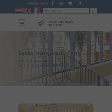
Suivez-nous
Recherche
pour :
Lycée français du Caire
Accueil
/
Actualités et projets
/
Le jardin potager des GSB-Maadi