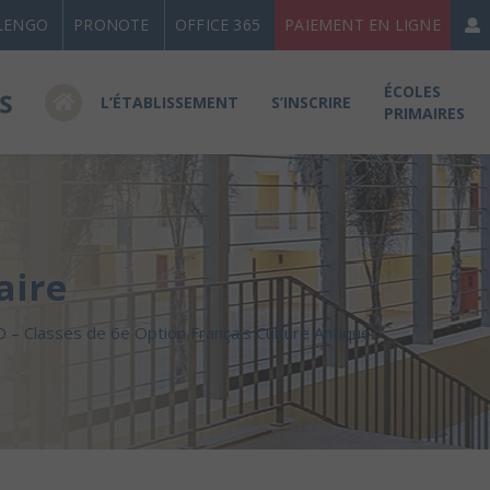
LENGO
PRONOTE
OFFICE 365
PAIEMENT EN LIGNE
ÉCOLES
L’ÉTABLISSEMENT
S’INSCRIRE
PRIMAIRES
aire
AO – Classes de 6e Option Français Culture Antique