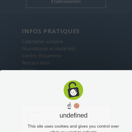
Établissement
INFOS PRATIQUES
Calendrier scolaire
Fournitures et matériels
Centre d’examens
Restauration
Santé
Sécurité
Transports
☝
undefined
This site uses cookies and gives you control over