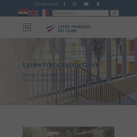
Suivez-nous
Recherche
pour :
Lycée français du Caire
Accueil
/
Actualités et projets
/
Sortie à la foire des plantes – CE2 New Cairo