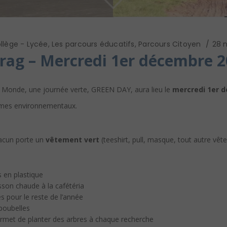
llège - Lycée
,
Les parcours éducatifs
,
Parcours Citoyen
28 
rag – Mercredi 1er décembre 
u Monde, une journée verte, GREEN DAY, aura lieu le
mercredi 1er 
blèmes environnementaux.
hacun porte un
vêtement vert
(teeshirt, pull, masque, tout autre vê
s en plastique
isson chaude à la cafétéria
es pour le reste de l’année
poubelles
ermet de planter des arbres à chaque recherche