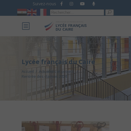
Suivez-nous
Recherche
pour :
Lycée français du Caire
Accueil
/
Actualités et projets
/
Rentrée des classes 2024