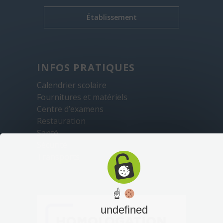
Établissement
INFOS PRATIQUES
Calendrier scolaire
Fournitures et matériels
Centre d’examens
Restauration
Santé
Sécurité
Transports
☝
undefined