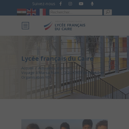
Suivez-nous
Recherche
pour :
Lycée français du Caire
Accueil
/
Actualités et projets
/
Voyage à Marsa Alam – CE2C/CM2F de Maadi et
Organisation 101