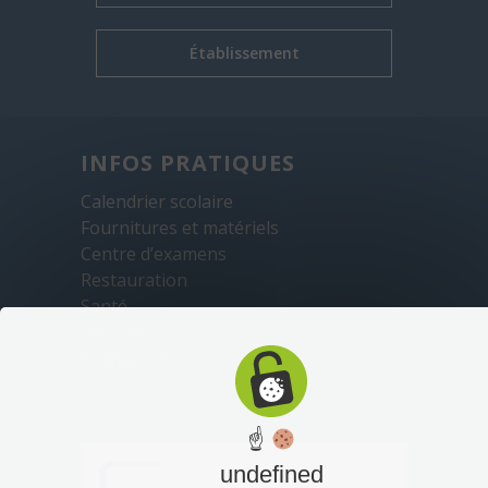
Établissement
INFOS PRATIQUES
Calendrier scolaire
Fournitures et matériels
Centre d’examens
Restauration
Santé
Sécurité
Transports
☝
undefined