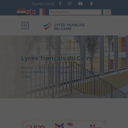
Suivez-nous
Recherche
pour :
Lycée français du Caire
Accueil
/
Actualités et projets
/
Le journal des CM2D Maadi récompensé par
CLEMI