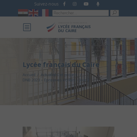
Suivez-nous
Recherche
pour :
Lycée français du Caire
Accueil
/
Actualités et projets
/
DNB 2023 – Epreuves écrites – Jour 2