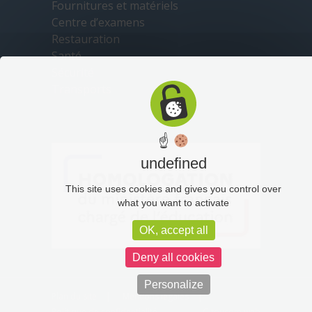
Fournitures et matériels
Centre d’examens
Restauration
Santé
Sécurité
Transports
☝
undefined
This site uses cookies and gives you control over
what you want to activate
OK, accept all
Deny all cookies
Personalize
Plan du site
Mentions légales
Politique de confidentialité
C-toucom web