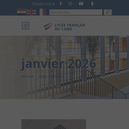
Suivez-nous
Recherche
pour :
janvier 2026
Accueil
/
2026
/
janvier