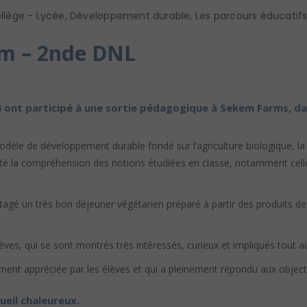
llège - Lycée
,
Développement durable
,
Les parcours éducatif
em – 2nde DNL
e 4 ont participé à une sortie pédagogique à Sekem Farms,
modèle de développement durable fondé sur l’agriculture biologique, l
cilité la compréhension des notions étudiées en classe, notamment cel
tagé un très bon déjeuner végétarien préparé à partir des produits de
èves, qui se sont montrés très intéressés, curieux et impliqués tout a
ement appréciée par les élèves et qui a pleinement répondu aux object
eil chaleureux.