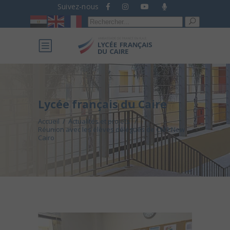
Suivez-nous
Recherche
pour :
Lycée français du Caire
Accueil
/
Actualités et projets
/
Réunion avec les élèves délégués de CM1 New
Cairo