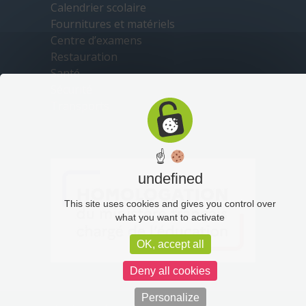
Calendrier scolaire
Fournitures et matériels
Centre d’examens
Restauration
Santé
Sécurité
Transports
☝
undefined
This site uses cookies and gives you control over
what you want to activate
OK, accept all
Deny all cookies
Personalize