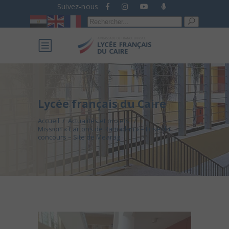
Suivez-nous
Recherche
pour :
Lycée français du Caire
Accueil
/
Actualités et projets
/
Mission « Cartons de Ramadan » – Frise du
concours – Site de Mearag