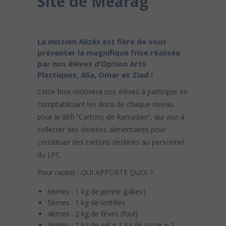
Site de Mearag
La mission Alizés est fière de vous
présenter la magnifique frise réalisée
par nos élèves d’Option Arts
Plastiques, Alia, Omar et Ziad !
Cette frise motivera nos élèves à participer en
comptabilisant les dons de chaque niveau
pour le défi “Cartons de Ramadan”, qui vise à
collecter des denrées alimentaires pour
constituer des cartons destinés au personnel
du LFC.
Pour rappel : QUI APPORTE QUOI ?
6èmes : 1 kg de penne (pâtes)
5èmes : 1 kg de lentilles
4èmes : 2 kg de fèves (foul)
3èmes : 1 kg de sel + 1 kg de sucre + 2