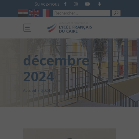
Suivez-nous
Recherche
pour :
décembre
2024
Accueil
/
2024