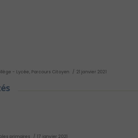
llège - Lycée
,
Parcours Citoyen
21 janvier 2021
zés
oles primaires
17 janvier 2021