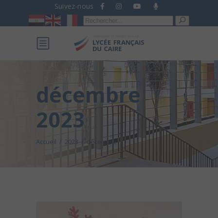
Suivez-nous
Recherche
pour :
décembre
2023
Accueil
/
2023
/
décembre