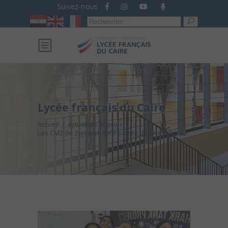
Suivez-nous
Recherche
pour :
Lycée français du Caire
Accueil
/
Actualités et projets
/
Les CM2 de Zamalek s’emparent de Shark Tank !