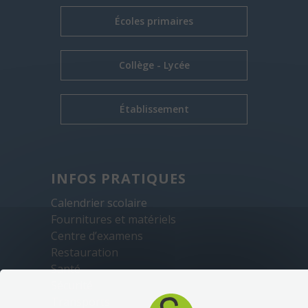
Écoles primaires
Collège - Lycée
Établissement
INFOS PRATIQUES
Calendrier scolaire
Fournitures et matériels
Centre d’examens
Restauration
Santé
Sécurité
Transports