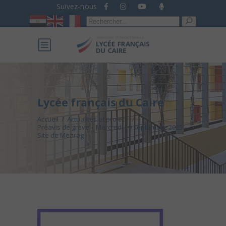
Suivez-nous
Recherche
pour :
Lycée français du Caire
Accueil
/
Actualités et projets
/
Préavis de grève – Mercredi 10 septembre 2025 –
Site de Mearag