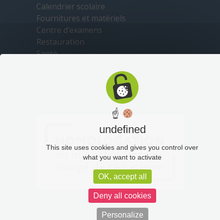
Calendrier scolaire
Fournitures et matériels
Centre d’examens
Restauration
Santé
Sécurité
Transports
☝
undefined
This site uses cookies and gives you control over
what you want to activate
OK, accept all
Deny all cookies
Personalize