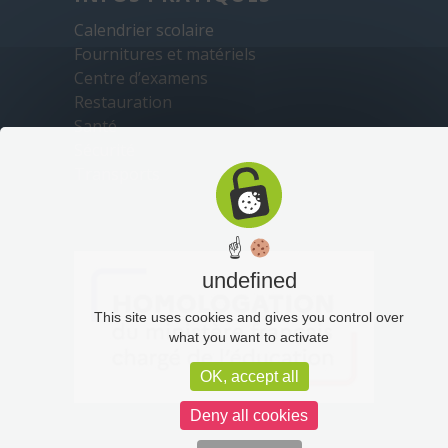
Calendrier scolaire
Fournitures et matériels
Centre d’examens
Restauration
Santé
Sécurité
Transports
☝
undefined
This site uses cookies and gives you control over
what you want to activate
OK, accept all
Deny all cookies