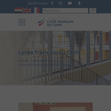
Suivez-nous
Recherche
pour :
Lycée français du Caire
Accueil
/
Actualités et projets
/
Visite de l’Ambassadeur à Mearag