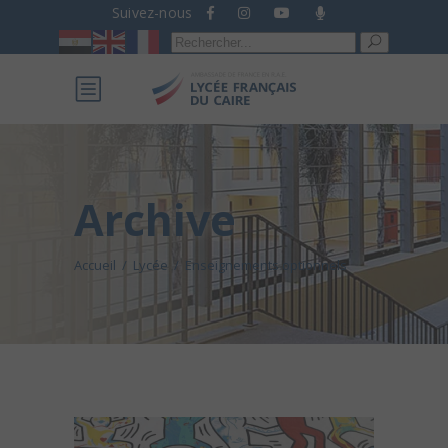
Suivez-nous
Recherche
pour :
Archive
Accueil
/
Lycée
/
Enseignements optionnels